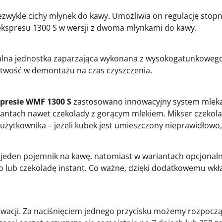
ykle cichy młynek do kawy. Umożliwia on regulację stopnia
a ekspresu 1300 S w wersji z dwoma młynkami do kawy.
alna jednostka zaparzająca wykonana z wysokogatunkowego
atwość w demontażu na czas czyszczenia.
presie WMF 1300 S
zastosowano innowacyjny system mleka
riantach nawet czekolady z gorącym mlekiem. Mikser czekol
a użytkownika – jeżeli kubek jest umieszczony nieprawidłowo
eden pojemnik na kawę, natomiast w wariantach opcjonal
eko lub czekoladę instant. Co ważne, dzięki dodatkowemu 
serwacji. Za naciśnięciem jednego przycisku możemy rozpoc