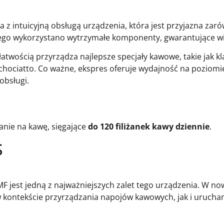
 z intuicyjną obsługą urządzenia, która jest przyjazna zaró
ego wykorzystano wytrzymałe komponenty, gwarantujące wie
 łatwością przyrządza najlepsze specjały kawowe, takie jak 
z chociatto. Co ważne, ekspres oferuje wydajność na poziom
obsługi.
anie na kawę, sięgające
do 120 filiżanek kawy dziennie
.
S
MF jest jedną z najważniejszych zalet tego urządzenia. W 
w kontekście przyrządzania napojów kawowych, jak i urucha