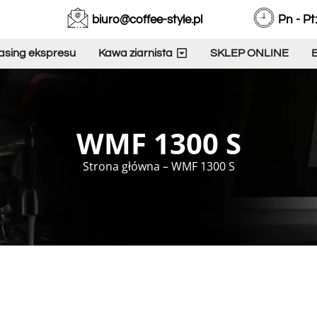
biuro@coffee-style.pl
Pn - Pt:
asing ekspresu
Kawa ziarnista
SKLEP ONLINE
B
WMF 1300 S
Strona główna
–
WMF 1300 S