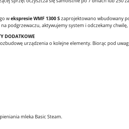
zącej sprzęt oczyszcza się samoistnie po 7 dniach lub 250 z
ego w
ekspresie WMF 1300 S
zaprojektowano wbudowany podg
o na podgrzewaczu, aktywujemy system i odczekamy chwilę, a
TY DODATKOWE
 o rozbudowę urządzenia o kolejne elementy. Biorąc pod uw
ieniania mleka Basic Steam.