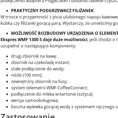
podłączeniu adaptera Plug&Clean i dodaniu tabletki czyszc
PRAKTYCZNY PODGRZEWACZ FILIŻANEK
W trosce o przyjemność z picia ulubionego napoju kawow
kubka czy filiżanki gorącą parą. Wystarczy, że umieścimy g
MOŻLIWOŚĆ ROZBUDOWY URZĄDZENIA O ELEMEN
Ekspres WMF 1300 S daje duże możliwości
, jeśli chodzi
uzupełnić o następujące komponenty:
drugi zbiornik na kawę;
zbiornik na czekoladę instant;
stałe podłączenie do wody;
nóżki (100 mm);
zewnętrzny zbiornik na fusy;
system telemetrii WMF CoffeeConnect;
podłączenie do mleka w kartonie (sztyca);
wersja samoobsługowa;
boczna wylewka gorącej wody z systemem ręcznego sp
Zastosowanie