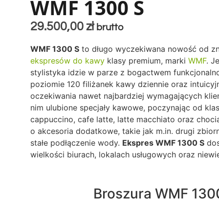
WMF 1300 S
29.500,00
zł
brutto
WMF 1300 S
to długo wyczekiwana nowość od z
ekspresów do kawy
klasy premium, marki
WMF
. J
stylistyka idzie w parze z bogactwem funkcjonaln
poziomie 120 filiżanek kawy dziennie oraz intuicyj
oczekiwania nawet najbardziej wymagających klien
nim ulubione specjały kawowe, poczynając od kla
cappuccino, cafe latte, latte macchiato oraz choci
o akcesoria dodatkowe, takie jak m.in. drugi zbior
stałe podłączenie wody.
Ekspres WMF 1300 S
dos
wielkości biurach, lokalach usługowych oraz niewie
Broszura WMF 130