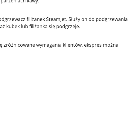
aparzeniach kawy.
rzewacz filiżanek SteamJet. Służy on do podgrzewania
ż kubek lub filiżanka się podgrzeje.
agę zróżnicowane wymagania klientów, ekspres można