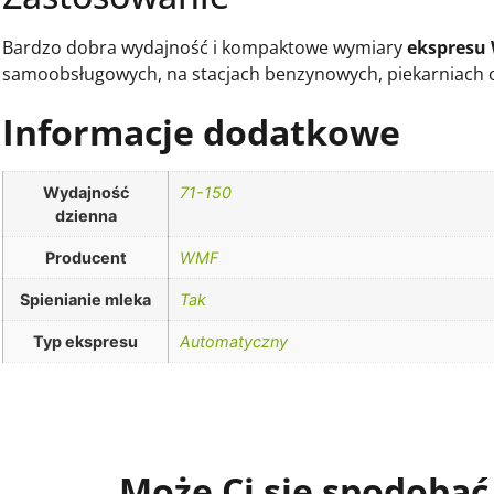
Bardzo dobra wydajność i kompaktowe wymiary
ekspresu
samoobsługowych, na stacjach benzynowych, piekarniach or
Informacje dodatkowe
Wydajność
71-150
dzienna
Producent
WMF
Spienianie mleka
Tak
Typ ekspresu
Automatyczny
Może Ci się spodobać.