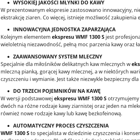
WYSOKIEJ JAKOŚCI MŁYNKI DO KAWY
W prezentowanym ekspresie zastosowano innowacyjny, niezw
ekstrakcję ziaren. Co więcej, istnieje możliwość zakupieni
INNOWACYJNA JEDNOSTKA ZAPARZAJĄCA
Kolejnym elementem
ekspresu WMF 1300 S
jest profesjon
wieloletnią niezawodność, pełną moc parzenia kawy oraz ł
ZAAWANSOWANY SYSTEM MLECZNY
Specjalnie dla miłośników delikatnych kaw mlecznych w
eks
mleczną pianką, gorącej kawy mlecznej, a w niektórych wa
czyszczeniu i wymianie. Jest także niezwykle bezpieczny dl
DO TRZECH POJEMNIKÓW NA KAWĘ
W wersji podstawowej
ekspresu WMF 1300 S
otrzymujemy j
dwóch na różne rodzaje kawy ziarnistej oraz jeden na ml
również nowe rodzaje kawy lub kawę bezkofeinową.
AUTOMATYCZNY PROCES CZYSZCZENIA
WMF 1300 S
to specjalista w dziedzinie czyszczenia i kon